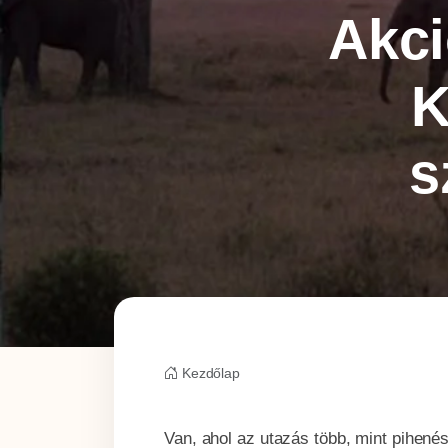
Akci
K
s
Kezdőlap
Van, ahol az utazás több, mint pihené