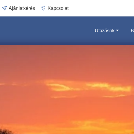
Ajánlatkérés
Kapcsolat
Utazások
B