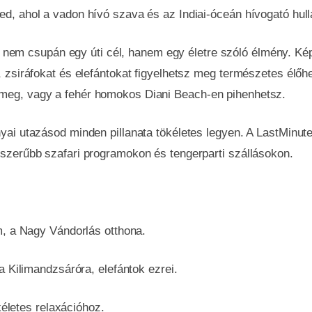
ed, ahol a vadon hívó szava és az Indiai-óceán hívogató hul
nem csupán egy úti cél, hanem egy életre szóló élmény. Képz
Kérem az ajánlatokat!
, zsiráfokat és elefántokat figyelhetsz meg természetes élőh
meg, vagy a fehér homokos Diani Beach-en pihenhetsz.
nyai utazásod minden pillanata tökéletes legyen. A LastMinu
pszerűbb szafari programokon és tengerparti szállásokon.
, a Nagy Vándorlás otthona.
a Kilimandzsáróra, elefántok ezrei.
kéletes relaxációhoz.