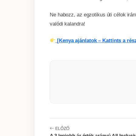
Ne habozz, az egzotikus úti célok irá
valódi kalandra!
[Kenya ajánlatok – Kattints a rész
ELŐZŐ
A 3 legjobb ár-érték arányú All-Inclusiv