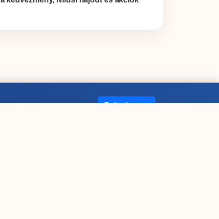
Feliratkozom
z
Adatvédelmi tájékoztató
szerint.