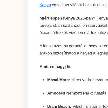
Kenya
egzotikus világát hozzuk el nek
Miért éppen Kenya 2026-ban?
Kenya 
terepjáróban szafárizol, orrszarvúakat
óceán türkizkék vizében mártózhatsz 
A klubutazas.hu garantálja, hogy a ke
árakon biztosíthatod a helyed a legné
Amit ne hagyj ki:
Masai Mara:
Híres vadrezervátum
Amboseli Nemzeti Park:
Kilátás 
Diani Beach:
Világhírű strand, tö