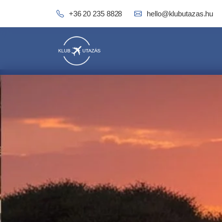
+36 20 235 8828
hello@klubutazas.hu