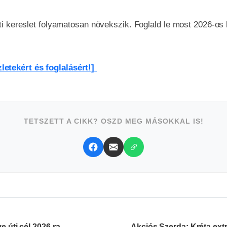
nti kereslet folyamatosan növekszik. Foglald le most 2026-os
letekért és foglalásért!]
TETSZETT A CIKK? OSZD MEG MÁSOKKAL IS!
e úti cél 2026-ra
Akciós Szerda: Kréta ext