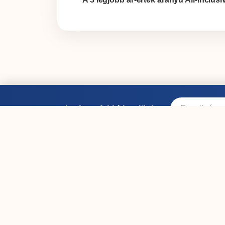
Iratkozz fel hírlevelünkre: