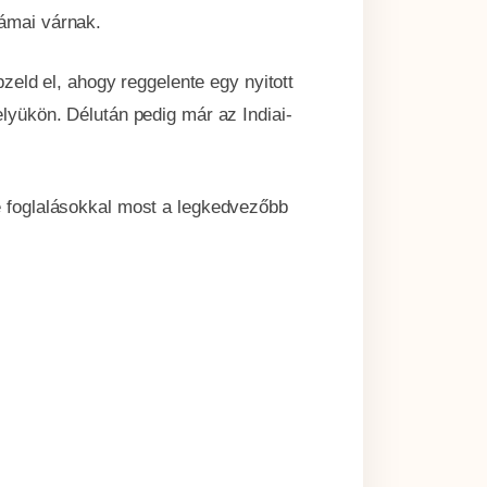
lámai várnak.
eld el, ahogy reggelente egy nyitott
elyükön. Délután pedig már az Indiai-
te foglalásokkal most a legkedvezőbb