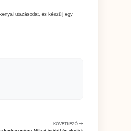
 kenyai utazásodat, és készülj egy
KÖVETKEZŐ
ra kedvezmény, Nílusi hajóút és akciók