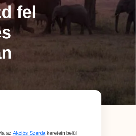
d fel
×
es
an
 Ma az
Akciós Szerda
keretein belül