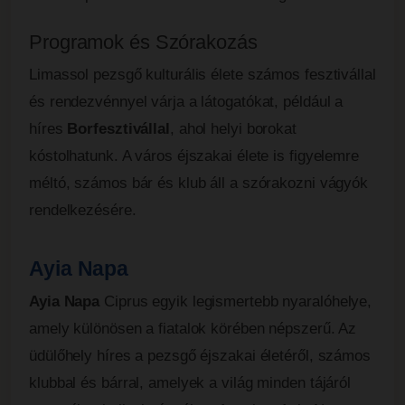
Programok és Szórakozás
Limassol pezsgő kulturális élete számos fesztivállal
és rendezvénnyel várja a látogatókat, például a
híres
Borfesztivállal
, ahol helyi borokat
kóstolhatunk. A város éjszakai élete is figyelemre
méltó, számos bár és klub áll a szórakozni vágyók
rendelkezésére.
Ayia Napa
Ayia Napa
Ciprus egyik legismertebb nyaralóhelye,
amely különösen a fiatalok körében népszerű. Az
üdülőhely híres a pezsgő éjszakai életéről, számos
klubbal és bárral, amelyek a világ minden tájáról