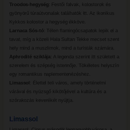
Troodos-hegység
: Festői falvak, kolostorok és
gyönyörű túraútvonalak találhatók itt. Az ikonikus
Kykkos kolostor a hegység ékköve.
Larnaca Sós-tó
: Télen flamingócsapatok lepik el a
tavat, míg a közeli Hala Sultan Tekke mecset szent
hely mind a muszlimok, mind a turisták számára.
Aphrodité sziklája
: A legenda szerint itt született a
szerelem és szépség istennője. Tökéletes helyszín
egy romantikus naplementenézéshez.
Limassol
: Élettel teli város, amely történelmi
várával és nyüzsgő kikötőjével a kultúra és a
szórakozás keverékét nyújtja.
Limassol
Limassol, Ciprus második legnagyobb városa, a