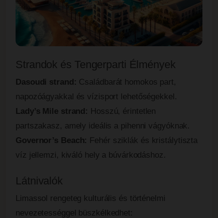
Strandok és Tengerparti Élmények
Dasoudi strand:
Családbarát homokos part,
napozóágyakkal és vízisport lehetőségekkel.
Lady’s Mile strand:
Hosszú, érintetlen
partszakasz, amely ideális a pihenni vágyóknak.
Governor’s Beach:
Fehér sziklák és kristálytiszta
víz jellemzi, kiváló hely a búvárkodáshoz.
Látnivalók
Limassol rengeteg kulturális és történelmi
nevezetességgel büszkélkedhet: