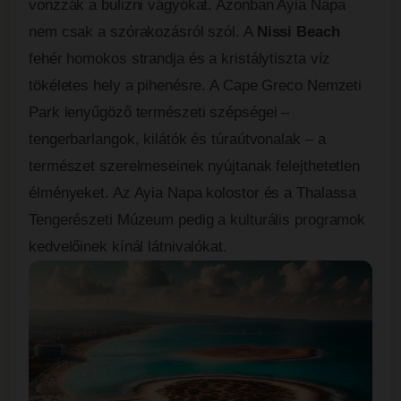
vonzzák a bulizni vágyókat. Azonban Ayia Napa
nem csak a szórakozásról szól. A
Nissi Beach
fehér homokos strandja és a kristálytiszta víz
tökéletes hely a pihenésre. A Cape Greco Nemzeti
Park lenyűgöző természeti szépségei –
tengerbarlangok, kilátók és túraútvonalak – a
természet szerelmeseinek nyújtanak felejthetetlen
élményeket. Az Ayia Napa kolostor és a Thalassa
Tengerészeti Múzeum pedig a kulturális programok
kedvelőinek kínál látnivalókat.