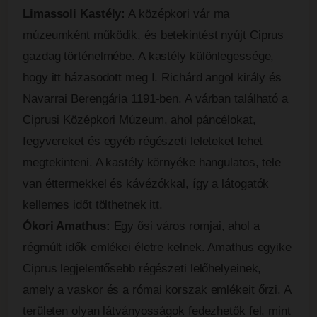
Limassoli Kastély:
A középkori vár ma
múzeumként működik, és betekintést nyújt Ciprus
gazdag történelmébe. A kastély különlegessége,
hogy itt házasodott meg I. Richárd angol király és
Navarrai Berengária 1191-ben. A várban található a
Ciprusi Középkori Múzeum, ahol páncélokat,
fegyvereket és egyéb régészeti leleteket lehet
megtekinteni. A kastély környéke hangulatos, tele
van éttermekkel és kávézókkal, így a látogatók
kellemes időt tölthetnek itt.
Ókori Amathus:
Egy ősi város romjai, ahol a
régmúlt idők emlékei életre kelnek. Amathus egyike
Ciprus legjelentősebb régészeti lelőhelyeinek,
amely a vaskor és a római korszak emlékeit őrzi. A
területen olyan látványosságok fedezhetők fel, mint