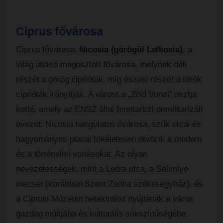
Ciprus fővárosa
Ciprus fővárosa,
Nicosia (görögül Lefkosia)
, a
világ utolsó megosztott fővárosa, melynek déli
részét a görög ciprióták, míg északi részét a török
ciprióták irányítják. A várost a „Zöld Vonal” osztja
ketté, amely az ENSZ által fenntartott demilitarizált
övezet. Nicosia hangulatos óvárosa, szűk utcái és
hagyományos piacai tökéletesen ötvözik a modern
és a történelmi vonásokat. Az olyan
nevezetességek, mint a Ledra utca, a Selimiye
mecset (korábban Szent Zsófia székesegyház), és
a Ciprusi Múzeum betekintést nyújtanak a város
gazdag múltjába és kulturális sokszínűségébe.