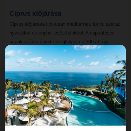
Ciprus időjárása
Ciprus időjárása tipikusan mediterrán, forró, száraz
nyarakkal és enyhe, esős telekkel. A napsütéses
napok száma évente meghaladja a 300-at, így
ideális úti cél a napimádók számára. A nyári
×
hónapokban (június-augusztus) a hőmérséklet
elérheti a 30-40°C-ot, míg a tenger hőmérséklete
kellemesen meleg, 25-28°C körül alakul. Télen
(december-február) az átlaghőmérséklet 15-20°C,
de a Troodos-hegységben akár havazás is
előfordulhat, ami vonzóvá teszi a síelők számára.
Ciprusi nyaralás