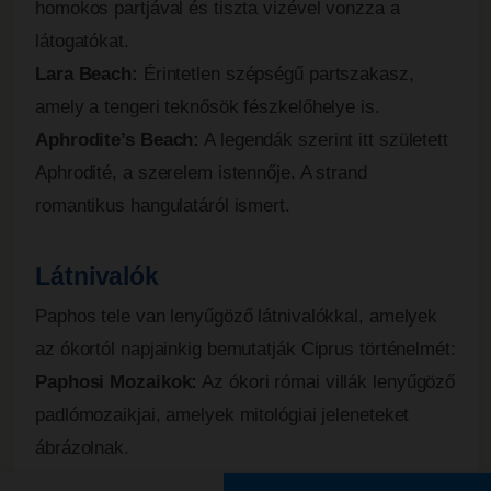
homokos partjával és tiszta vizével vonzza a
látogatókat.
Lara Beach:
Érintetlen szépségű partszakasz,
amely a tengeri teknősök fészkelőhelye is.
Aphrodite’s Beach:
A legendák szerint itt született
Aphrodité, a szerelem istennője. A strand
romantikus hangulatáról ismert.
Látnivalók
Paphos tele van lenyűgöző látnivalókkal, amelyek
az ókortól napjainkig bemutatják Ciprus történelmét:
Paphosi Mozaikok:
Az ókori római villák lenyűgöző
padlómozaikjai, amelyek mitológiai jeleneteket
ábrázolnak.
Királyok Sírjai:
A Kr. e. 4. századból származó,