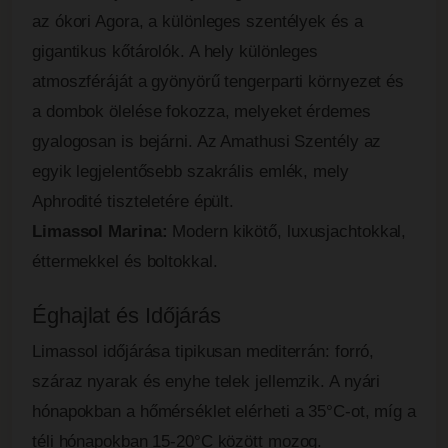
az ókori Agora, a különleges szentélyek és a
gigantikus kőtárolók. A hely különleges
atmoszféráját a gyönyörű tengerparti környezet és
a dombok ölelése fokozza, melyeket érdemes
gyalogosan is bejárni. Az Amathusi Szentély az
egyik legjelentősebb szakrális emlék, mely
Aphrodité tiszteletére épült.
Limassol Marina:
Modern kikötő, luxusjachtokkal,
éttermekkel és boltokkal.
Éghajlat és Időjárás
Limassol időjárása tipikusan mediterrán: forró,
száraz nyarak és enyhe telek jellemzik. A nyári
hónapokban a hőmérséklet elérheti a 35°C-ot, míg a
téli hónapokban 15-20°C között mozog.