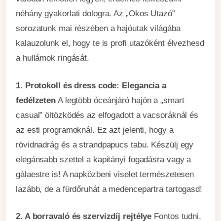
néhány gyakorlati dologra. Az „Okos Utazó”
sorozatunk mai részében a hajóutak világába
kalauzolunk el, hogy te is profi utazóként élvezhesd
Csatlakozz a Klubhoz!
a hullámok ringását.
Iratkozz fel és értesülj elsőként a titkos
1. Protokoll és dress code: Elegancia a
ajánlatainkról.
fedélzeten
A legtöbb óceánjáró hajón a „smart
casual” öltözködés az elfogadott a vacsoráknál és
az esti programoknál. Ez azt jelenti, hogy a
rövidnadrág és a strandpapucs tabu. Készülj egy
elegánsabb szettel a kapitányi fogadásra vagy a
Kérem az ajánlatokat!
gálaestre is! A napközbeni viselet természetesen
lazább, de a fürdőruhát a medencepartra tartogasd!
2. A borravaló és szervizdíj rejtélye
Fontos tudni,