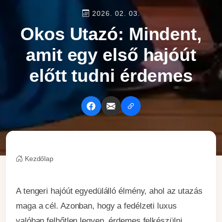
2026. 02. 03.
Okos Utazó: Mindent,
amit egy első hajóút
előtt tudni érdemes
×
Kezdőlap
A tengeri hajóút egyedülálló élmény, ahol az utazás
maga a cél. Azonban, hogy a fedélzeti luxus
valóban felhőtlen legyen, érdemes felkészülni