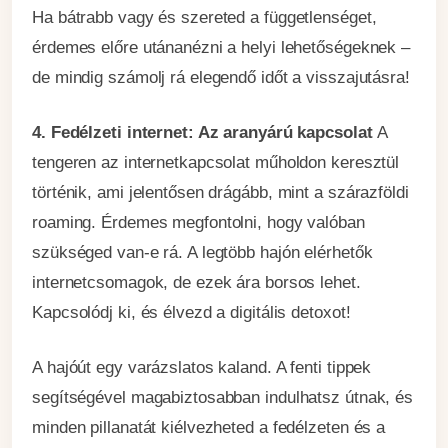
Ha bátrabb vagy és szereted a függetlenséget,
érdemes előre utánanézni a helyi lehetőségeknek –
de mindig számolj rá elegendő időt a visszajutásra!
4. Fedélzeti internet: Az aranyárú kapcsolat
A
tengeren az internetkapcsolat műholdon keresztül
történik, ami jelentősen drágább, mint a szárazföldi
roaming. Érdemes megfontolni, hogy valóban
szükséged van-e rá. A legtöbb hajón elérhetők
internetcsomagok, de ezek ára borsos lehet.
Kapcsolódj ki, és élvezd a digitális detoxot!
A hajóút egy varázslatos kaland. A fenti tippek
segítségével magabiztosabban indulhatsz útnak, és
minden pillanatát kiélvezheted a fedélzeten és a