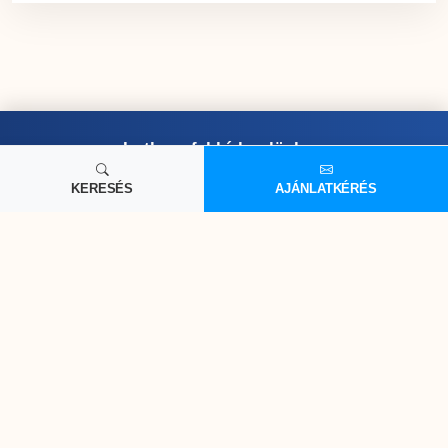
Iratkozz fel hírlevelünkre:
KERESÉS
AJÁNLATKÉRÉS
Hozzájárulok az adataim kezeléséhez az
Adatvédelmi
tájékoztató
szerint.
Feliratkozom
Fedezd fel a következő úti célod!