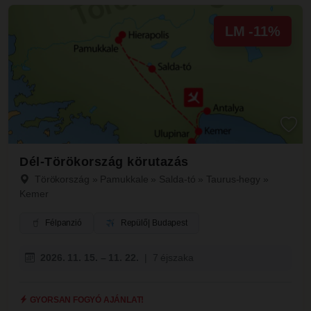
LM -11%
Dél-Törökország körutazás
Törökország
»
Pamukkale
»
Salda-tó
»
Taurus-hegy
»
Kemer
Félpanzió
Repülő
| Budapest
2026. 11. 15. – 11. 22.
|
7 éjszaka
GYORSAN FOGYÓ AJÁNLAT!