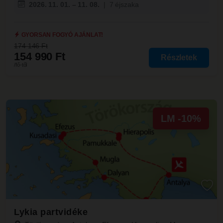
2026. 11. 01. – 11. 08.
|
7 éjszaka
GYORSAN FOGYÓ AJÁNLAT!
174 146 Ft
154 990 Ft
Részletek
/fő-től
LM -10%
Lykia partvidéke