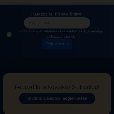
Iratkozz fel hírlevelünkre:
Hozzájárulok az adataim kezeléséhez az
Adatvédelmi
tájékoztató
szerint.
Feliratkozom
Fedezd fel a következő úti célod!
További ajánlatok megtekintése