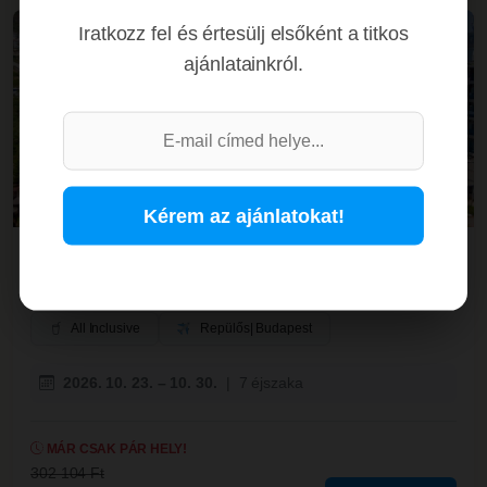
Iratkozz fel és értesülj elsőként a titkos
LM -28%
ajánlatainkról.
Kérem az ajánlatokat!
Kleopatra Melissa*** – AI
Törökország
»
Török Riviéra
»
Alanya
All Inclusive
Repülős
| Budapest
2026. 10. 23. – 10. 30.
|
7 éjszaka
MÁR CSAK PÁR HELY!
302 104 Ft