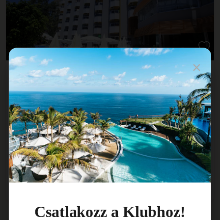
×
Simply Fine Hotel Alize**** – AI
Törökország
»
Török Riviéra
»
Alanya
All Inclusive
Repülős
| Budapest
2026. 10. 23. – 10. 30.
|
7 éjszaka
MÁR CSAK PÁR HELY!
336 432 Ft
211 952 Ft
Részletek
/fő-től
Csatlakozz a Klubhoz!