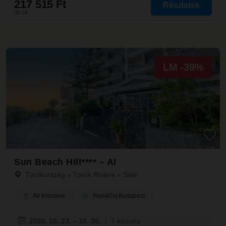
217 515 Ft
Részletek
/fő-től
LM -39%
Sun Beach Hill**** – AI
Törökország
»
Török Riviéra
»
Side
All Inclusive
Repülős
| Budapest
2026. 10. 23. – 10. 30.
|
7 éjszaka