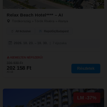
Relax Beach Hotel**** – AI
Törökország
»
Török Riviéra
»
Alanya
All Inclusive
Repülős
| Budapest
2026. 10. 23. – 10. 30.
|
7 éjszaka
KIEMELTEN NÉPSZERŰ!
336 930 Ft
202 158 Ft
Részletek
/fő-től
LM -37%