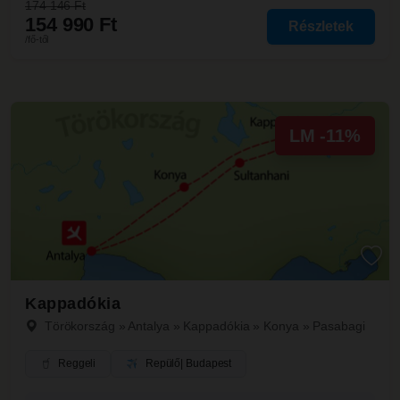
174 146 Ft
154 990 Ft
Részletek
/fő-től
LM -11%
Kappadókia
Törökország
»
Antalya
»
Kappadókia
»
Konya
»
Pasabagi
Reggeli
Repülő
| Budapest