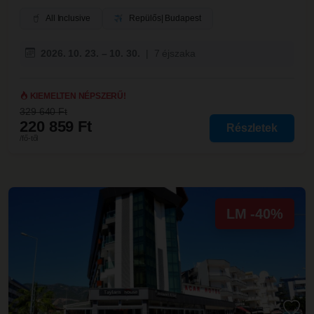
All Inclusive
Repülős
| Budapest
2026. 10. 23. – 10. 30.
|
7 éjszaka
KIEMELTEN NÉPSZERŰ!
329 640 Ft
220 859 Ft
Részletek
/fő-től
LM -40%