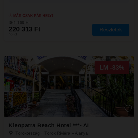
MÁR CSAK PÁR HELY!
361 169 Ft
220 313 Ft
Részletek
/fő-től
LM -33%
Kleopatra Beach Hotel ***- AI
Törökország
»
Török Riviéra
»
Alanya