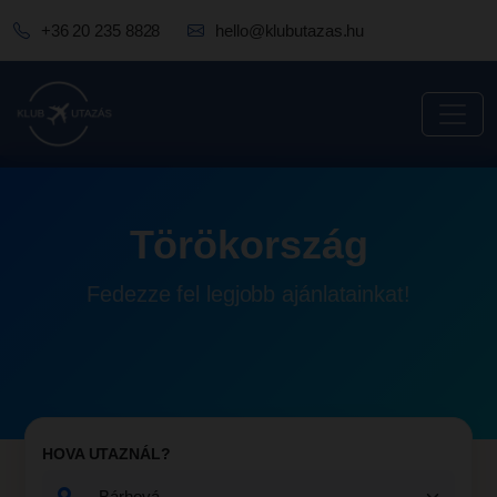
+36 20 235 8828
hello@klubutazas.hu
Törökország
Fedezze fel legjobb ajánlatainkat!
HOVA UTAZNÁL?