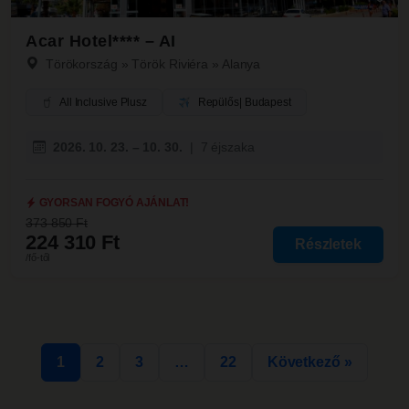
Acar Hotel**** – AI
Törökország
»
Török Riviéra
»
Alanya
All Inclusive Plusz
Repülős
| Budapest
2026. 10. 23. – 10. 30.
|
7 éjszaka
GYORSAN FOGYÓ AJÁNLAT!
373 850 Ft
224 310 Ft
Részletek
/fő-től
1
2
3
…
22
Következő »