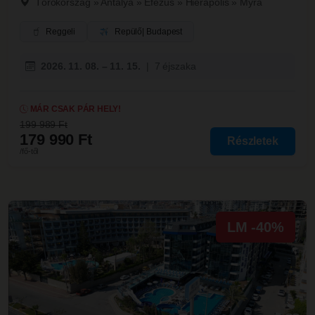
Törökország
»
Antalya
»
Efezus
»
Hierapolis
»
Myra
Reggeli
Repülő
| Budapest
2026. 11. 08. – 11. 15.
|
7 éjszaka
MÁR CSAK PÁR HELY!
199 989 Ft
179 990 Ft
Részletek
/fő-től
LM -40%