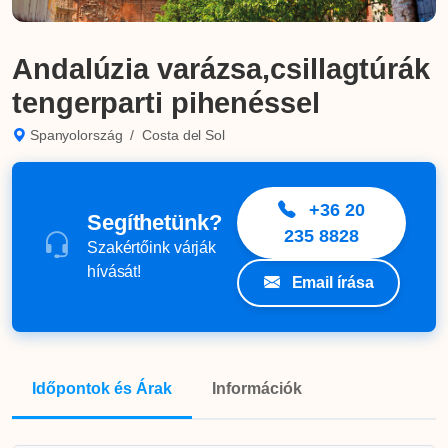
Andalúzia varázsa,csillagtúrák
tengerparti pihenéssel
Spanyolország
/
Costa del Sol
+36 20
Segíthetünk?
235 8828
Szakértőink várják
hívását!
Email írása
Időpontok és Árak
Információk