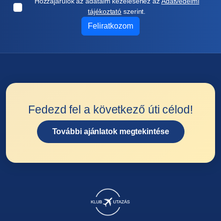
Hozzájárulok az adataim kezeléséhez az
Adatvédelmi
tájékoztató
szerint.
Feliratkozom
Fedezd fel a következő úti célod!
További ajánlatok megtekintése