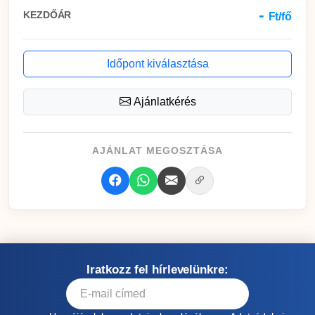
-
KEZDŐÁR
Ft/fő
Időpont kiválasztása
Ajánlatkérés
AJÁNLAT MEGOSZTÁSA
Iratkozz fel hírlevelünkre: