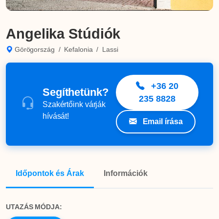
Angelika Stúdiók
Görögország
/
Kefalonia
/
Lassi
+36 20
Segíthetünk?
235 8828
Szakértőink várják
hívását!
Email írása
Időpontok és Árak
Információk
UTAZÁS MÓDJA: