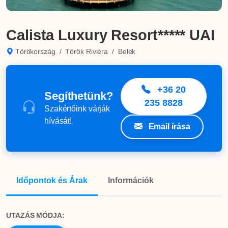
Calista Luxury Resort***** UAI
Törökország
/
Török Riviéra
/
Belek
+36 20
Segíthetünk?
235 8828
Szakértőink várják
hívását!
Email írása
Időpontok és Árak
Információk
UTAZÁS MÓDJA: