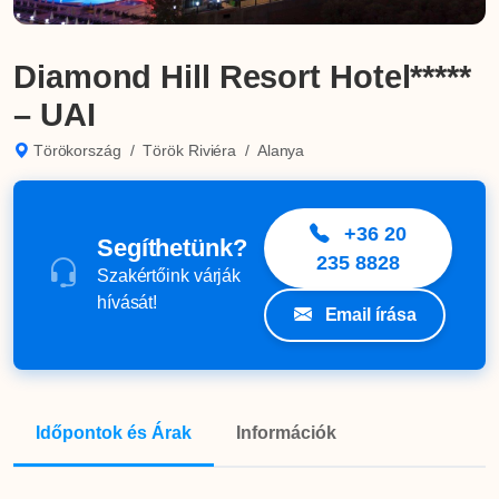
Diamond Hill Resort Hotel*****
– UAI
Törökország
/
Török Riviéra
/
Alanya
+36 20
Segíthetünk?
235 8828
Szakértőink várják
hívását!
Email írása
Időpontok és Árak
Információk