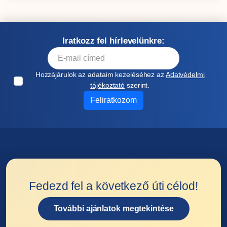
Iratkozz fel hírlevelünkre:
Hozzájárulok az adataim kezeléséhez az
Adatvédelmi
tájékoztató
szerint.
Feliratkozom
Fedezd fel a következő úti célod!
További ajánlatok megtekintése