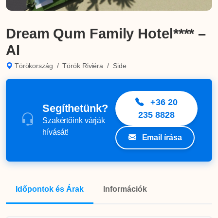
Dream Qum Family Hotel**** –
AI
Törökország
/
Török Riviéra
/
Side
+36 20
Segíthetünk?
235 8828
Szakértőink várják
hívását!
Email írása
Időpontok és Árak
Információk