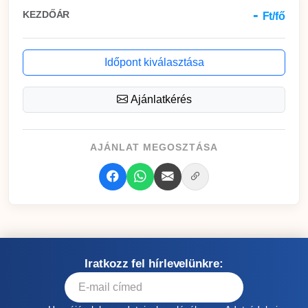
-
KEZDŐÁR
Ft/fő
Időpont kiválasztása
Ajánlatkérés
AJÁNLAT MEGOSZTÁSA
Iratkozz fel hírlevelünkre: