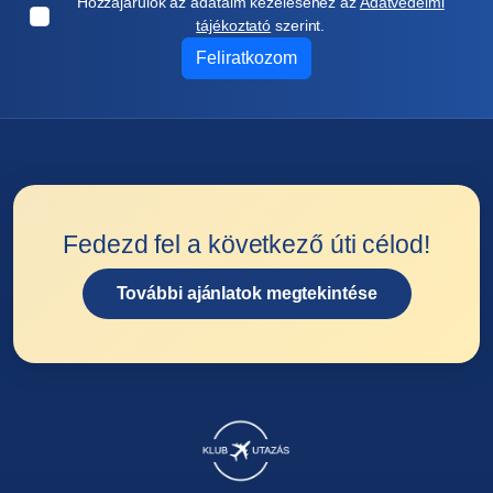
Hozzájárulok az adataim kezeléséhez az
Adatvédelmi
tájékoztató
szerint.
Feliratkozom
Fedezd fel a következő úti célod!
További ajánlatok megtekintése