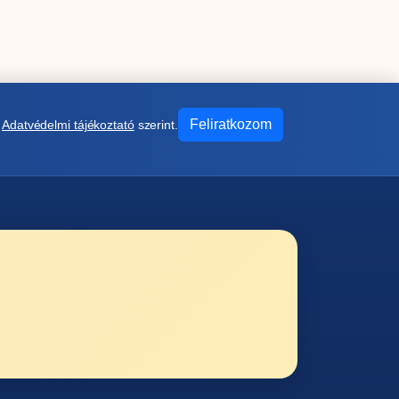
Feliratkozom
z
Adatvédelmi tájékoztató
szerint.