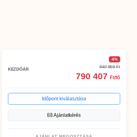
-6%
840 859 Ft
KEZDŐÁR
790 407
Ft/fő
Időpont kiválasztása
Ajánlatkérés
AJÁNLAT MEGOSZTÁSA