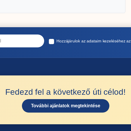
Hozzájárulok az adataim kezeléséhez a
Fedezd fel a következő úti célod!
További ajánlatok megtekintése