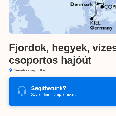
Fjordok, hegyek, víze
csoportos hajóút
Németország
/
Kiel
Segíthetünk?
Szakértőink várják hívását!