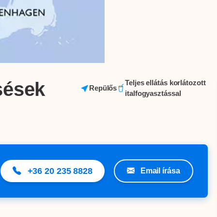
sések
Teljes ellátás korlátozott
Repülős
italfogyasztással
+36 20 235 8828
Email írása