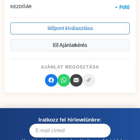
-
KEZDŐÁR
Ft/fő
Időpont kiválasztása
Ajánlatkérés
AJÁNLAT MEGOSZTÁSA
Iratkozz fel hírlevelünkre: