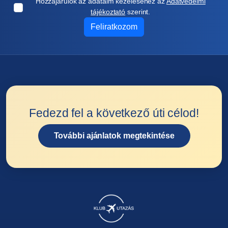
Hozzájárulok az adataim kezeléséhez az
Adatvédelmi
tájékoztató
szerint.
Feliratkozom
Fedezd fel a következő úti célod!
További ajánlatok megtekintése