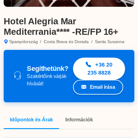
Hotel Alegria Mar
Mediterrania**** -RE/FP 16+
Spanyolország
/
Costa Brava és Dorada
/
Santa Susanna
+36 20
Segíthetünk?
235 8828
Szakértőink várják
hívását!
Email írása
Időpontok és Árak
Információk