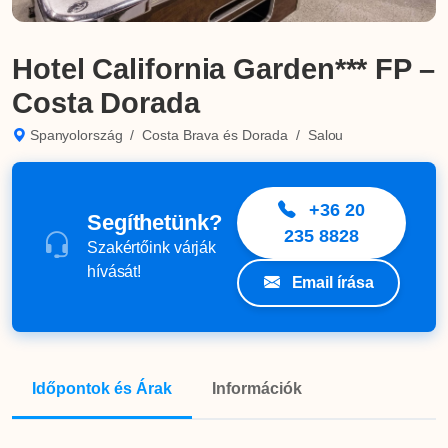
Hotel California Garden*** FP –
Costa Dorada
Spanyolország
/
Costa Brava és Dorada
/
Salou
+36 20
Segíthetünk?
235 8828
Szakértőink várják
hívását!
Email írása
Időpontok és Árak
Információk