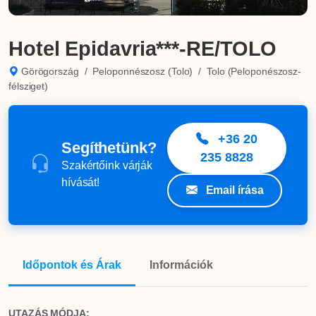
Hotel Epidavria***-RE/TOLO
Görögország
/
Peloponnészosz (Tolo)
/
Tolo (Peloponészosz-
félsziget)
+36 20
Segíthetünk?
235 8828
Szakértőink várják
hívását!
Email írása
Időpontok és Árak
Információk
UTAZÁS MÓDJA: