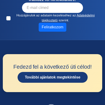
Hozzájárulok az adataim kezeléséhez az
Adatvédelmi
tájékoztató
szerint.
Feliratkozom
Fedezd fel a következő úti célod!
További ajánlatok megtekintése