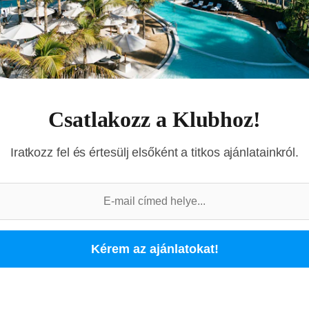
Gyerek
Csatlakozz a Klubhoz!
Keresés
Iratkozz fel és értesülj elsőként a titkos ajánlatainkról.
Kérem az ajánlatokat!
étszámot a fenti keresőben!