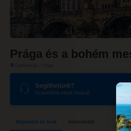
Prága és a bohém me
Csehország
/
Prága
Segíthetünk?
Szakértőink várják hívását!
Időpontok és Árak
Információk