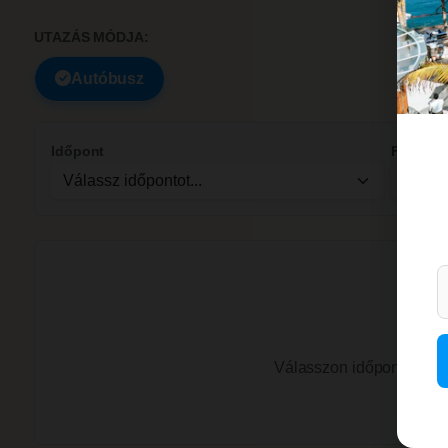
UTAZÁS MÓDJA:
Autóbusz
Időpont
Felnőtt
Válasszon időpontot és l