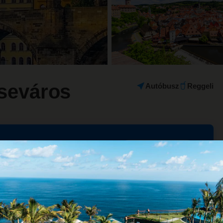
seváros
Autóbusz
Reggeli
+36 20 235 8828
Email írása