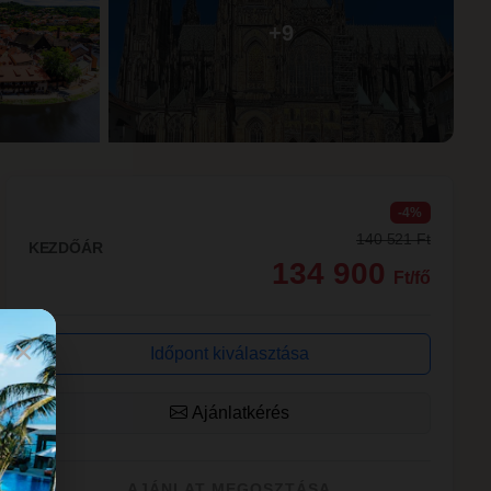
+9
-4%
140 521 Ft
KEZDŐÁR
134 900
Ft/fő
×
Időpont kiválasztása
Ajánlatkérés
AJÁNLAT MEGOSZTÁSA