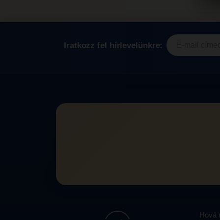
Iratkozz fel hírlevelünkre:
Hová u