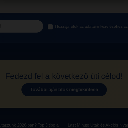
Hozzájárulok az adataim kezeléséhez a
Fedezd fel a következő úti célod!
További ajánlatok megtekintése
tazzunk 2026-ban? Top 3 tipp a
Last Minute Utak és Akciós Nya