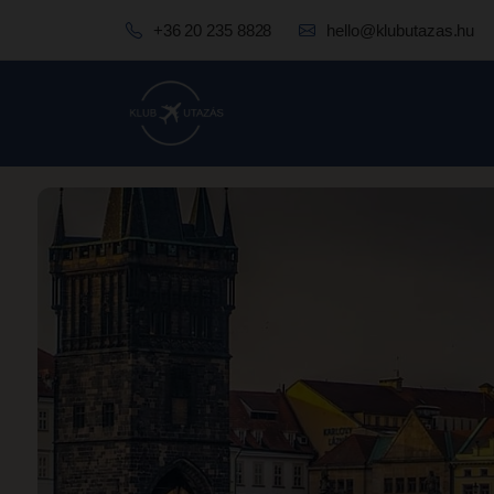
+36 20 235 8828
hello@klubutazas.hu