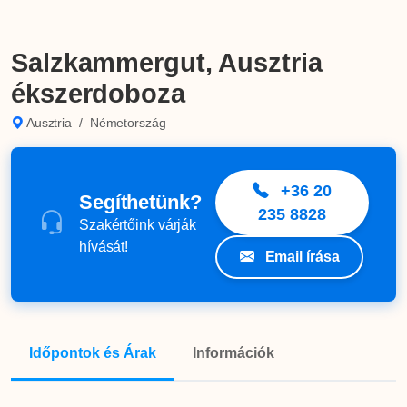
Salzkammergut, Ausztria
ékszerdoboza
Ausztria
/
Németország
+36 20
Segíthetünk?
235 8828
Szakértőink várják
hívását!
Email írása
Időpontok és Árak
Információk