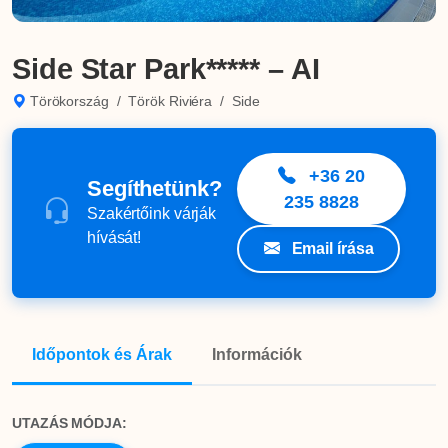
Side Star Park***** – AI
Törökország
/
Török Riviéra
/
Side
+36 20
Segíthetünk?
235 8828
Szakértőink várják
hívását!
Email írása
Időpontok és Árak
Információk
UTAZÁS MÓDJA: