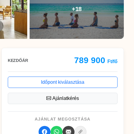
+18
789 900
KEZDŐÁR
Ft/fő
Időpont kiválasztása
Ajánlatkérés
AJÁNLAT MEGOSZTÁSA