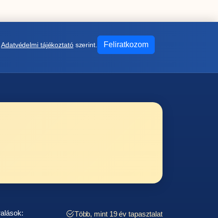
Feliratkozom
z
Adatvédelmi tájékoztató
szerint.
ralások:
Több, mint 19 év tapasztalat