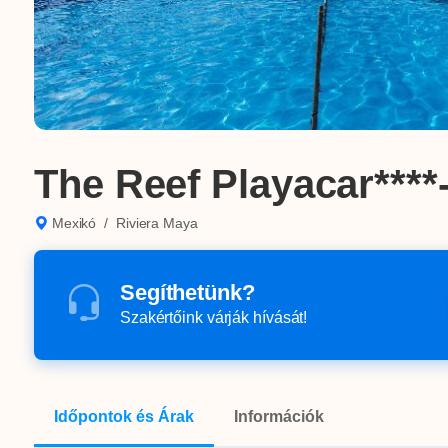
The Reef Playacar****
Mexikó
/
Riviera Maya
Segíthetünk?
Szakértőink várják hívását!
Időpontok és Árak
Információk