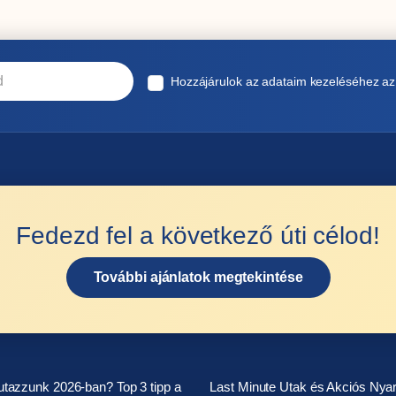
Hozzájárulok az adataim kezeléséhez a
Fedezd fel a következő úti célod!
További ajánlatok megtekintése
tazzunk 2026-ban? Top 3 tipp a
Last Minute Utak és Akciós Nya