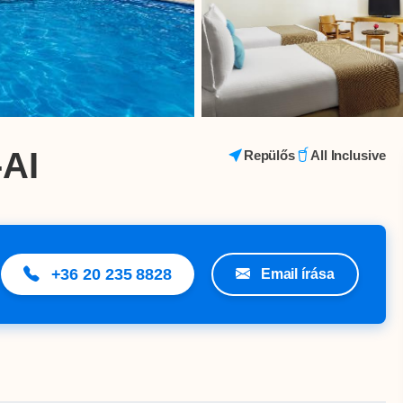
-AI
Repülős
All Inclusive
+36 20 235 8828
Email írása