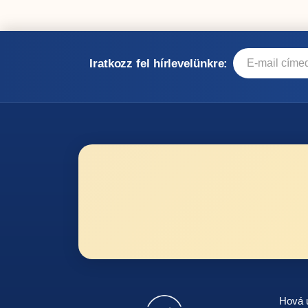
Iratkozz fel hírlevelünkre:
Hová u