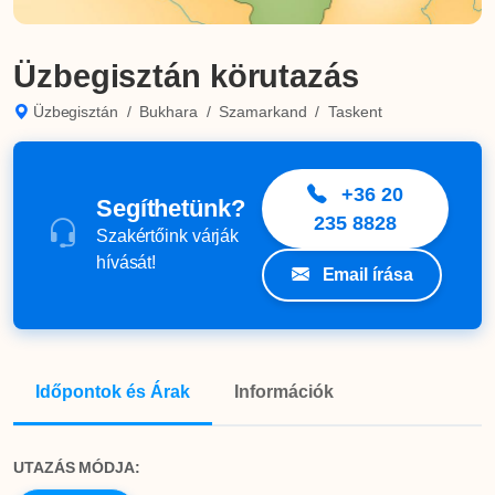
Üzbegisztán körutazás
Üzbegisztán
/
Bukhara
/
Szamarkand
/
Taskent
+36 20
Segíthetünk?
235 8828
Szakértőink várják
hívását!
Email írása
Időpontok és Árak
Információk
UTAZÁS MÓDJA: