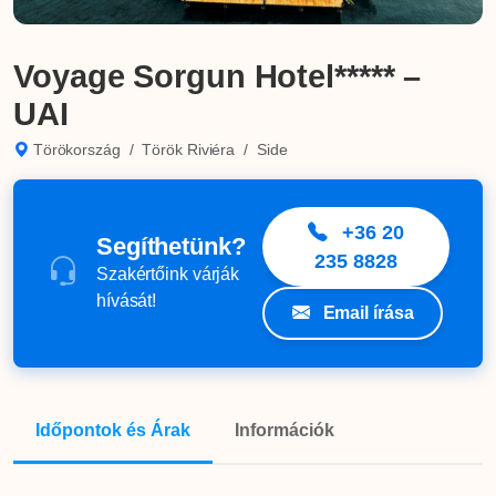
Voyage Sorgun Hotel***** –
UAI
Törökország
/
Török Riviéra
/
Side
+36 20
Segíthetünk?
235 8828
Szakértőink várják
hívását!
Email írása
Időpontok és Árak
Információk