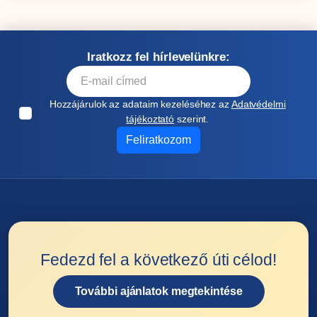
Iratkozz fel hírlevelünkre:
Hozzájárulok az adataim kezeléséhez az
Adatvédelmi
tájékoztató
szerint.
Feliratkozom
Fedezd fel a következő úti célod!
További ajánlatok megtekintése