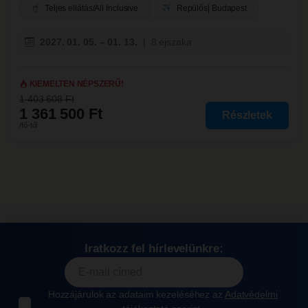
Teljes ellátás/All Inclusive
Repülős
| Budapest
2027. 01. 05. – 01. 13.
|
8 éjszaka
KIEMELTEN NÉPSZERŰ!
1 403 608 Ft
1 361 500 Ft
Részletek
/fő-től
Iratkozz fel hírlevelünkre:
Hozzájárulok az adataim kezeléséhez az
Adatvédelmi