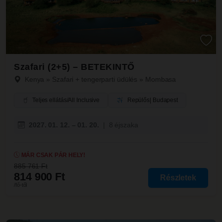
Szafari (2+5) – BETEKINTŐ
Kenya
»
Szafari + tengerparti üdülés
»
Mombasa
Teljes ellátás/All Inclusive
Repülős
| Budapest
2027. 01. 12. – 01. 20.
|
8 éjszaka
MÁR CSAK PÁR HELY!
885 761 Ft
814 900 Ft
Részletek
/fő-től