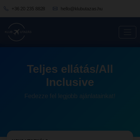
+36 20 235 8828
hello@klubutazas.hu
Teljes ellátás/All
Inclusive
Fedezze fel legjobb ajánlatainkat!