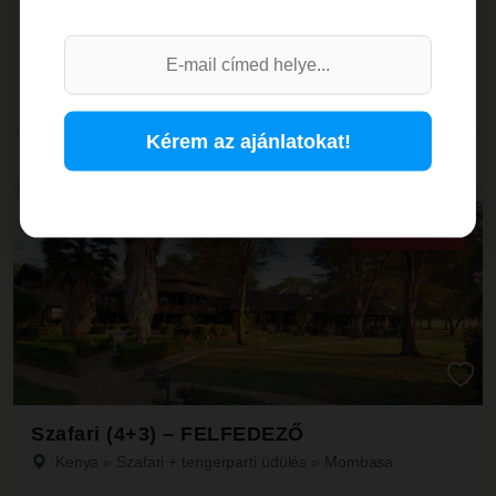
GYORSAN FOGYÓ AJÁNLAT!
1 393 299 Ft
1 351 500 Ft
Részletek
/fő-től
Kérem az ajánlatokat!
LM -3%
Szafari (4+3) – FELFEDEZŐ
Kenya
»
Szafari + tengerparti üdülés
»
Mombasa