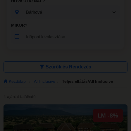
HOVA UTAZNÁL?
MIKOR?
Szűrők és Rendezés
Kezdőlap
All Inclusive
Teljes ellátás/All Inclusive
/
/
4 ajánlat található
LM -8%