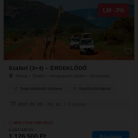
LM -3%
Szafari (3+4) – ÉRDEKLŐDŐ
Kenya
»
Szafari + tengerparti üdülés
»
Mombasa
Teljes ellátás/All Inclusive
Repülős
| Budapest
2027. 01. 05. – 01. 13.
|
8 éjszaka
MÁR CSAK PÁR HELY!
1 161 340 Ft
1 126 500 Ft
Részletek