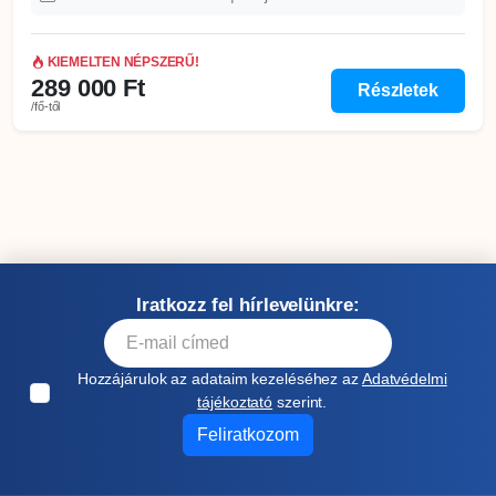
KIEMELTEN NÉPSZERŰ!
289 000 Ft
Részletek
/fő-től
Iratkozz fel hírlevelünkre:
Hozzájárulok az adataim kezeléséhez az
Adatvédelmi
tájékoztató
szerint.
Feliratkozom