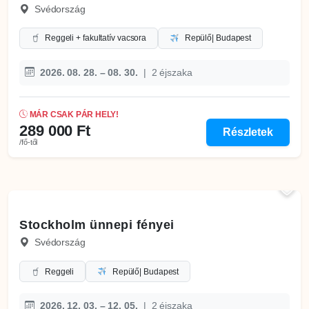
Svédország
Reggeli + fakultatív vacsora
Repülő
| Budapest
2026. 08. 28. – 08. 30.
|
2 éjszaka
MÁR CSAK PÁR HELY!
289 000 Ft
Részletek
/fő-től
Stockholm ünnepi fényei
Svédország
Reggeli
Repülő
| Budapest
2026. 12. 03. – 12. 05.
|
2 éjszaka