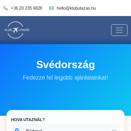
+36 20 235 8828
hello@klubutazas.hu
Svédország
Fedezze fel legjobb ajánlatainkat!
HOVA UTAZNÁL?